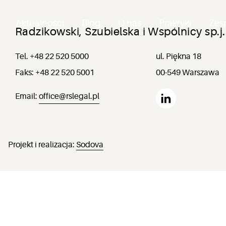
Aktualności
Blog
O nas
Praktyki
Zes
Radzikowski, Szubielska i Wspólnicy sp.j.
Tel. +48 22 520 5000
ul. Piękna 18
Faks: +48 22 520 5001
00-549 Warszawa
Email:
office@rslegal.pl
Projekt i realizacja:
Sodova