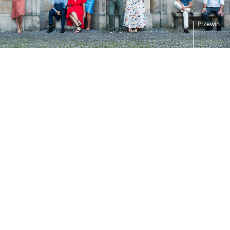
Przewiń
Wykraczamy
poza ramy standardów
Jesteśmy kancelarią prawną obecną na polskim rynku
prawniczym od 1990 r. W skład naszego zespołu wchodzi
ponad dwudziestu radców prawnych, adwokatów,
doradców podatkowych i prawników. Tworzymy
indywidualne, nowatorskie rozwiązania zapewniające
naszym Klientom bezpieczeństwo prawne i podatkowe,
przy jednoczesnym jak najpełniejszym realizowaniu