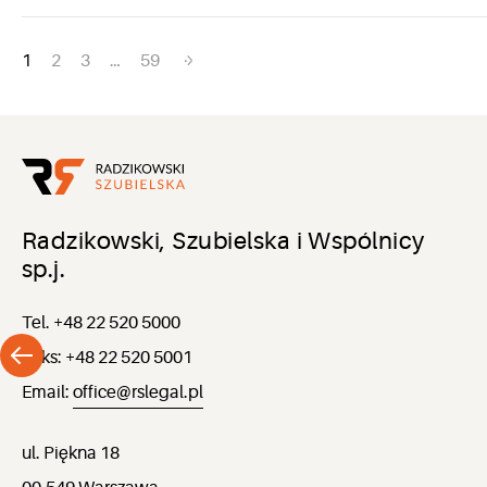
Nawigacja
1
2
3
…
59
po
wpisach
Radzikowski, Szubielska i Wspólnicy
sp.j.
Tel. +48 22 520 5000
Faks: +48 22 520 5001
Email:
office@rslegal.pl
ul. Piękna 18