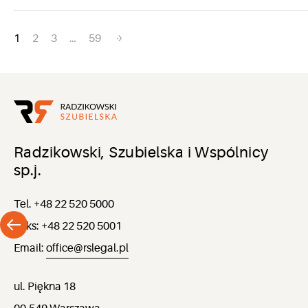
Nawigacja
1
2
3
…
59
po
wpisach
Radzikowski, Szubielska i Wspólnicy
sp.j.
Tel. +48 22 520 5000
Faks: +48 22 520 5001
Email:
office@rslegal.pl
ul. Piękna 18