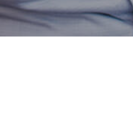
ysława Kałka i Jana Antepowicza 