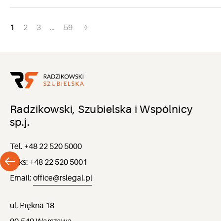
Nawigacja
1
2
3
…
59
po
wpisach
Radzikowski, Szubielska i Wspólnicy
sp.j.
Tel. +48 22 520 5000
Faks: +48 22 520 5001
Email:
office@rslegal.pl
ul. Piękna 18