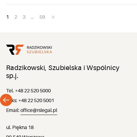
Nawigacja
1
2
3
…
59
po
wpisach
Radzikowski, Szubielska i Wspólnicy
sp.j.
Tel. +48 22 520 5000
Faks: +48 22 520 5001
Email:
office@rslegal.pl
ul. Piękna 18