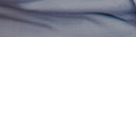
rzecz ZPUE S.A. w procesie uzysk