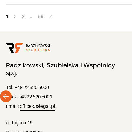
Nawigacja
1
2
3
…
59
po
wpisach
Radzikowski, Szubielska i Wspólnicy
sp.j.
Tel. +48 22 520 5000
Faks: +48 22 520 5001
Email:
office@rslegal.pl
ul. Piękna 18