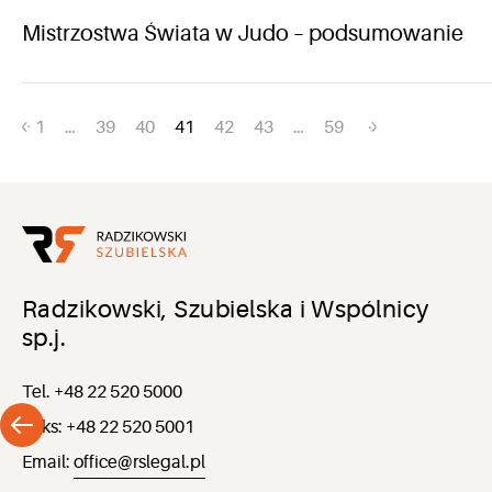
Mistrzostwa Świata w Judo – podsumowanie
Nawigacja
1
…
39
40
41
42
43
…
59
po
wpisach
Radzikowski, Szubielska i Wspólnicy
sp.j.
Tel. +48 22 520 5000
Faks: +48 22 520 5001
Email:
office@rslegal.pl