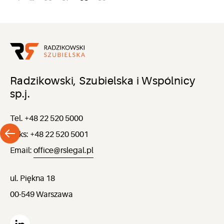
Nawigacja
po
wpisach
Radzikowski, Szubielska i Wspólnicy
sp.j.
Tel. +48 22 520 5000
Faks: +48 22 520 5001
Email:
office@rslegal.pl
ul. Piękna 18
00-549 Warszawa