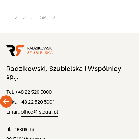
Nawigacja
1
2
3
…
59
po
wpisach
Radzikowski, Szubielska i Wspólnicy
sp.j.
Tel. +48 22 520 5000
Faks: +48 22 520 5001
Email:
office@rslegal.pl
ul. Piękna 18