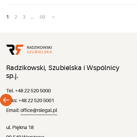
Nawigacja
1
2
3
…
59
po
wpisach
Radzikowski, Szubielska i Wspólnicy
sp.j.
Tel. +48 22 520 5000
Faks: +48 22 520 5001
Email:
office@rslegal.pl
ul. Piękna 18