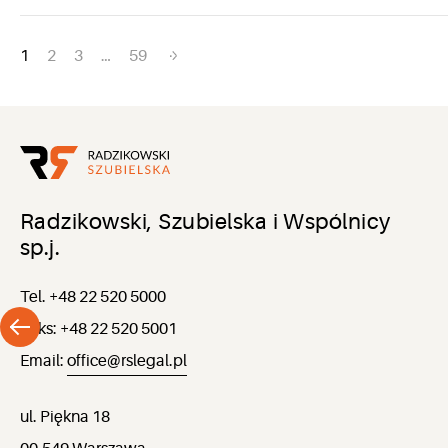
Nawigacja
1
2
3
…
59
po
wpisach
Radzikowski, Szubielska i Wspólnicy
sp.j.
Tel. +48 22 520 5000
Faks: +48 22 520 5001
Email:
office@rslegal.pl
ul. Piękna 18