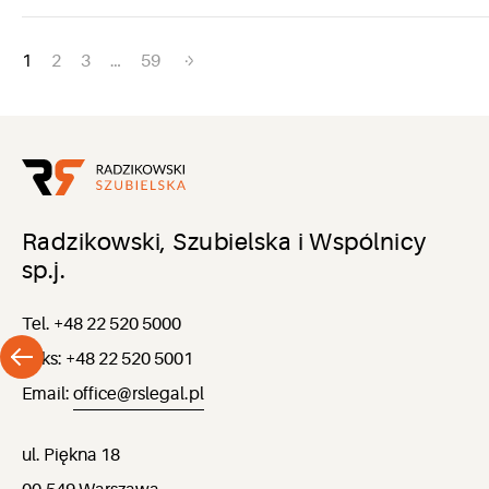
Nawigacja
1
2
3
…
59
po
wpisach
Radzikowski, Szubielska i Wspólnicy
sp.j.
Tel. +48 22 520 5000
Faks: +48 22 520 5001
Email:
office@rslegal.pl
ul. Piękna 18