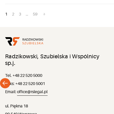
Nawigacja
1
2
3
…
59
po
wpisach
Radzikowski, Szubielska i Wspólnicy
sp.j.
Tel. +48 22 520 5000
Faks: +48 22 520 5001
Email:
office@rslegal.pl
ul. Piękna 18