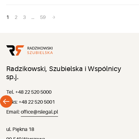
Nawigacja
1
2
3
…
59
po
wpisach
Radzikowski, Szubielska i Wspólnicy
sp.j.
Tel. +48 22 520 5000
Faks: +48 22 520 5001
Email:
office@rslegal.pl
ul. Piękna 18