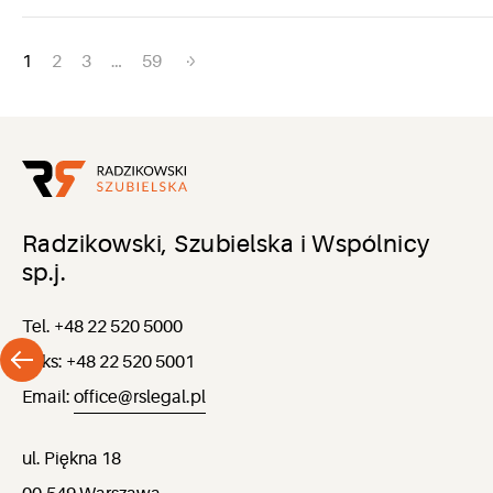
Nawigacja
1
2
3
…
59
po
wpisach
Radzikowski, Szubielska i Wspólnicy
sp.j.
Tel. +48 22 520 5000
Faks: +48 22 520 5001
Email:
office@rslegal.pl
ul. Piękna 18