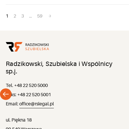
Nawigacja
1
2
3
…
59
po
wpisach
Radzikowski, Szubielska i Wspólnicy
sp.j.
Tel. +48 22 520 5000
Faks: +48 22 520 5001
Email:
office@rslegal.pl
ul. Piękna 18