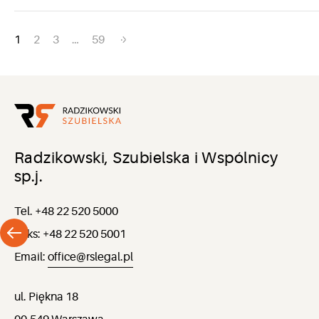
Nawigacja
1
2
3
…
59
po
wpisach
Radzikowski, Szubielska i Wspólnicy
sp.j.
Tel. +48 22 520 5000
Faks: +48 22 520 5001
Email:
office@rslegal.pl
ul. Piękna 18