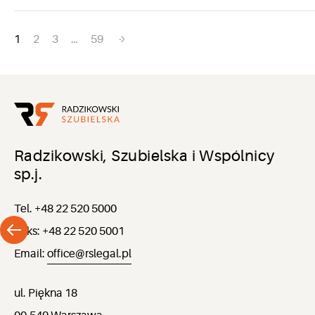
Nawigacja
1
2
3
…
59
po
wpisach
Radzikowski, Szubielska i Wspólnicy
sp.j.
Tel. +48 22 520 5000
Faks: +48 22 520 5001
Email:
office@rslegal.pl
ul. Piękna 18