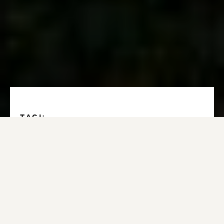
TAGI:
Energetyka
AUTOR:
Olga Ostrowska
Junior Associate