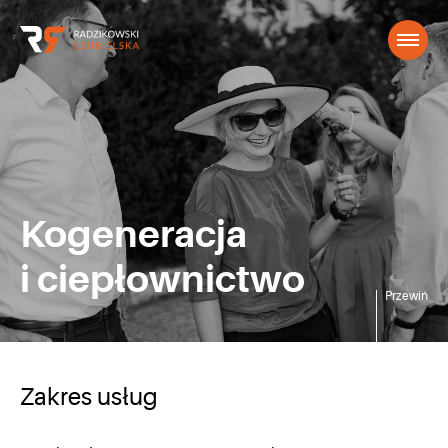
Kogeneracja
i ciepłownictwo
Przewiń
Zakres usług