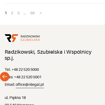
Nawigacja
1
2
3
…
59
po
wpisach
Radzikowski, Szubielska i Wspólnicy
sp.j.
Tel. +48 22 520 5000
Faks: +48 22 520 5001
Email:
office@rslegal.pl
ul. Piękna 18