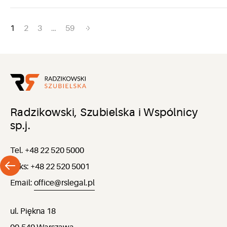
Nawigacja
1
2
3
…
59
po
wpisach
Radzikowski, Szubielska i Wspólnicy
sp.j.
Tel. +48 22 520 5000
Faks: +48 22 520 5001
Email:
office@rslegal.pl
ul. Piękna 18