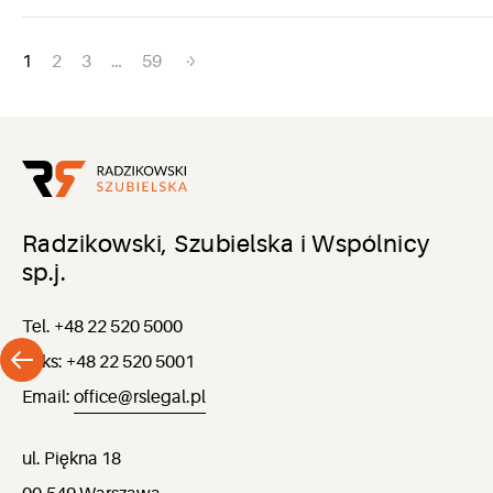
Nawigacja
1
2
3
…
59
po
wpisach
Radzikowski, Szubielska i Wspólnicy
sp.j.
Tel. +48 22 520 5000
Faks: +48 22 520 5001
Email:
office@rslegal.pl
ul. Piękna 18