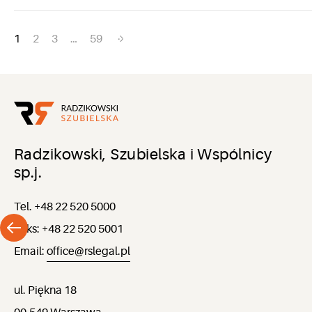
Nawigacja
1
2
3
…
59
po
wpisach
Radzikowski, Szubielska i Wspólnicy
sp.j.
Tel. +48 22 520 5000
Faks: +48 22 520 5001
Email:
office@rslegal.pl
ul. Piękna 18