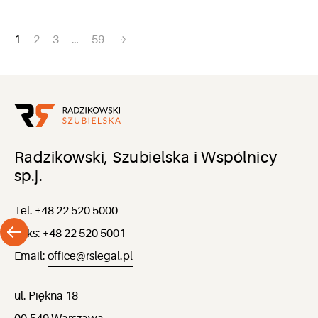
Nawigacja
1
2
3
…
59
po
wpisach
Radzikowski, Szubielska i Wspólnicy
sp.j.
Tel. +48 22 520 5000
Faks: +48 22 520 5001
Email:
office@rslegal.pl
ul. Piękna 18