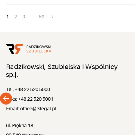
Nawigacja
1
2
3
…
59
po
wpisach
Radzikowski, Szubielska i Wspólnicy
sp.j.
Tel. +48 22 520 5000
Faks: +48 22 520 5001
Email:
office@rslegal.pl
ul. Piękna 18