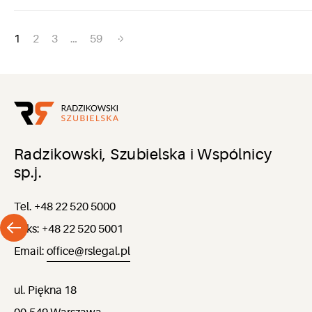
Nawigacja
1
2
3
…
59
po
wpisach
Radzikowski, Szubielska i Wspólnicy
sp.j.
Tel. +48 22 520 5000
Faks: +48 22 520 5001
Email:
office@rslegal.pl
ul. Piękna 18