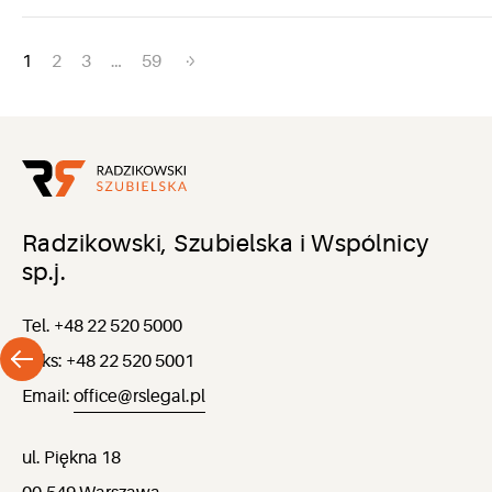
Nawigacja
1
2
3
…
59
po
wpisach
Radzikowski, Szubielska i Wspólnicy
sp.j.
Tel. +48 22 520 5000
Faks: +48 22 520 5001
Email:
office@rslegal.pl
ul. Piękna 18