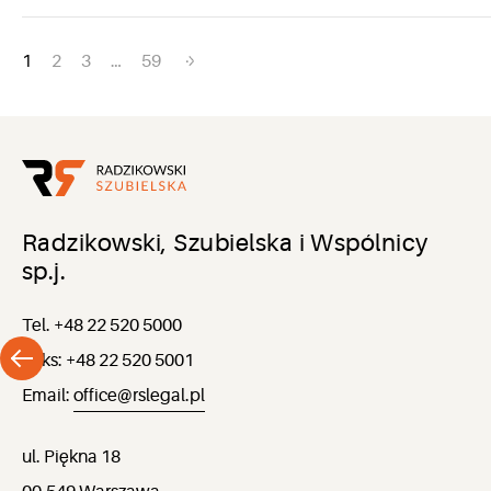
Nawigacja
1
2
3
…
59
po
wpisach
Radzikowski, Szubielska i Wspólnicy
sp.j.
Tel. +48 22 520 5000
Faks: +48 22 520 5001
Email:
office@rslegal.pl
ul. Piękna 18