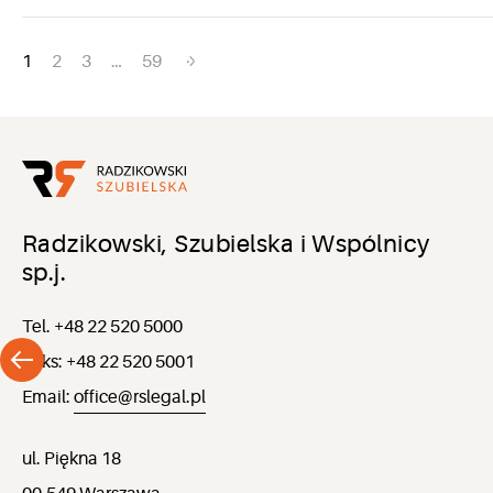
Nawigacja
1
2
3
…
59
po
wpisach
Radzikowski, Szubielska i Wspólnicy
sp.j.
Tel. +48 22 520 5000
Faks: +48 22 520 5001
Email:
office@rslegal.pl
ul. Piękna 18