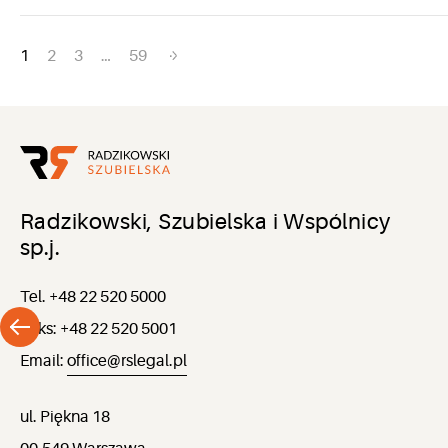
Nawigacja
1
2
3
…
59
po
wpisach
Radzikowski, Szubielska i Wspólnicy
sp.j.
Tel. +48 22 520 5000
Faks: +48 22 520 5001
Email:
office@rslegal.pl
ul. Piękna 18