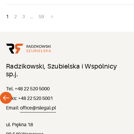
Nawigacja
1
2
3
…
59
po
wpisach
Radzikowski, Szubielska i Wspólnicy
sp.j.
Tel. +48 22 520 5000
Faks: +48 22 520 5001
Email:
office@rslegal.pl
ul. Piękna 18