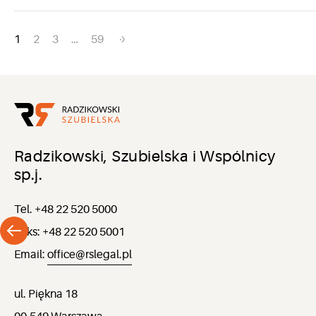
Nawigacja
1
2
3
…
59
po
wpisach
Radzikowski, Szubielska i Wspólnicy
sp.j.
Tel. +48 22 520 5000
Faks: +48 22 520 5001
Email:
office@rslegal.pl
ul. Piękna 18