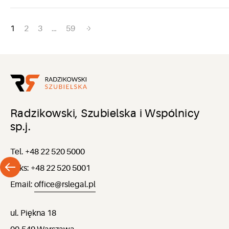
Nawigacja
1
2
3
…
59
po
wpisach
Radzikowski, Szubielska i Wspólnicy
sp.j.
Tel. +48 22 520 5000
Faks: +48 22 520 5001
Email:
office@rslegal.pl
ul. Piękna 18