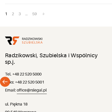
Nawigacja
1
2
3
…
59
po
wpisach
Radzikowski, Szubielska i Wspólnicy
sp.j.
Tel. +48 22 520 5000
Faks: +48 22 520 5001
Email:
office@rslegal.pl
ul. Piękna 18