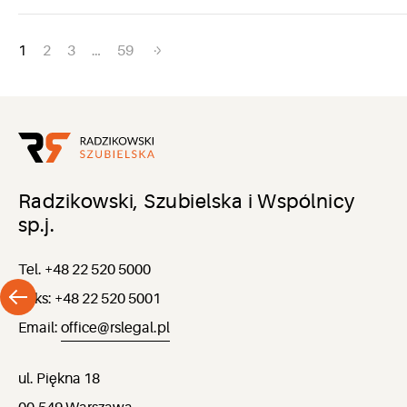
Nawigacja
1
2
3
…
59
po
wpisach
Radzikowski, Szubielska i Wspólnicy
sp.j.
Tel. +48 22 520 5000
Faks: +48 22 520 5001
Email:
office@rslegal.pl
ul. Piękna 18