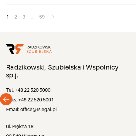
Nawigacja
1
2
3
…
59
po
wpisach
Radzikowski, Szubielska i Wspólnicy
sp.j.
Tel. +48 22 520 5000
Faks: +48 22 520 5001
Email:
office@rslegal.pl
ul. Piękna 18