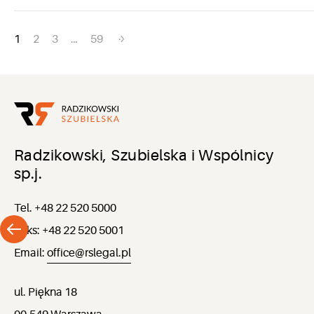
Nawigacja
1
2
3
…
59
po
wpisach
Radzikowski, Szubielska i Wspólnicy
sp.j.
Tel. +48 22 520 5000
Faks: +48 22 520 5001
Email:
office@rslegal.pl
ul. Piękna 18