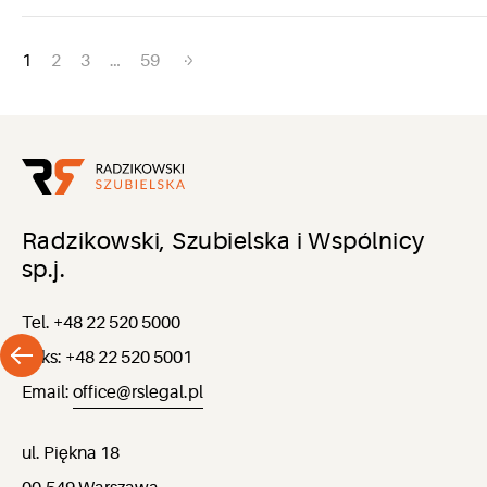
Nawigacja
1
2
3
…
59
po
wpisach
Radzikowski, Szubielska i Wspólnicy
sp.j.
Tel. +48 22 520 5000
Faks: +48 22 520 5001
Email:
office@rslegal.pl
ul. Piękna 18