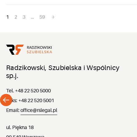
Nawigacja
1
2
3
…
59
po
wpisach
Radzikowski, Szubielska i Wspólnicy
sp.j.
Tel. +48 22 520 5000
Faks: +48 22 520 5001
Email:
office@rslegal.pl
ul. Piękna 18