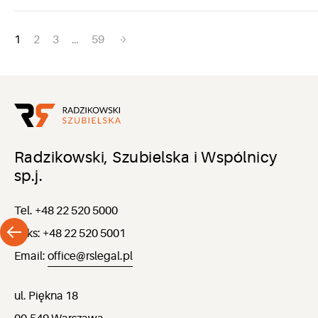
Nawigacja
1
2
3
…
59
po
wpisach
Radzikowski, Szubielska i Wspólnicy
sp.j.
Tel. +48 22 520 5000
Faks: +48 22 520 5001
Email:
office@rslegal.pl
ul. Piękna 18