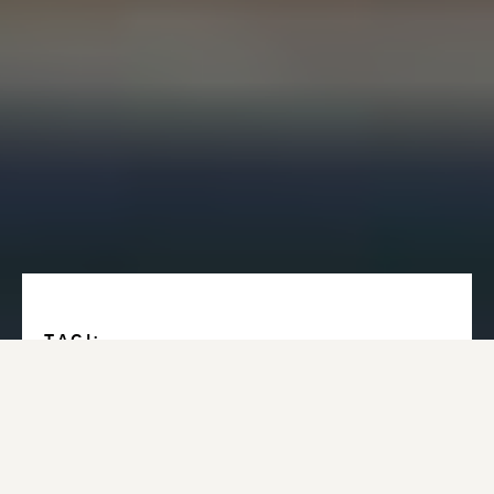
TAGI:
Podatki
AUTOR:
Mateusz Kornacki