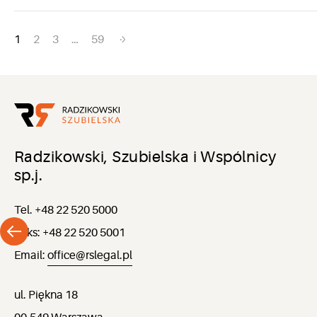
Nawigacja
1
2
3
…
59
po
wpisach
Radzikowski, Szubielska i Wspólnicy
sp.j.
Tel. +48 22 520 5000
Faks: +48 22 520 5001
Email:
office@rslegal.pl
ul. Piękna 18