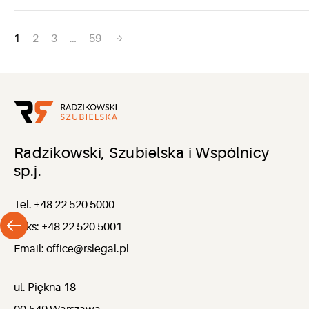
Nawigacja
1
2
3
…
59
po
wpisach
Radzikowski, Szubielska i Wspólnicy
sp.j.
Tel. +48 22 520 5000
Faks: +48 22 520 5001
Email:
office@rslegal.pl
ul. Piękna 18