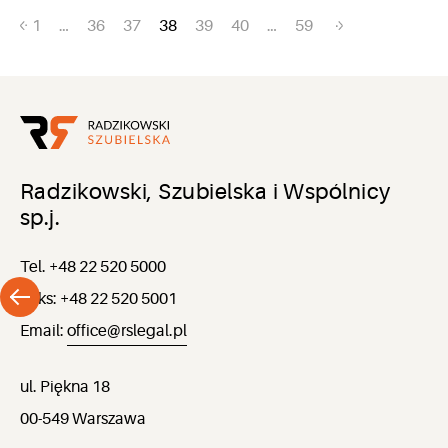
Nawigacja
1
…
36
37
38
39
40
…
59
po
wpisach
Radzikowski, Szubielska i Wspólnicy
sp.j.
Tel. +48 22 520 5000
Faks: +48 22 520 5001
Email:
office@rslegal.pl
ul. Piękna 18
00-549 Warszawa