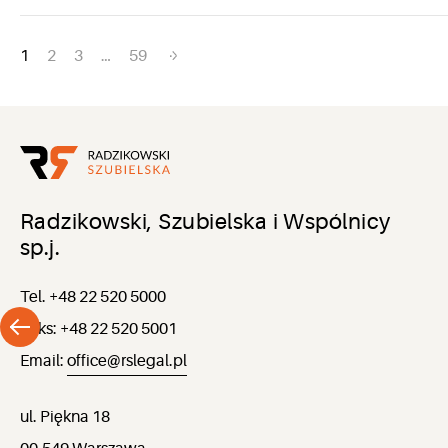
Nawigacja
1
2
3
…
59
po
wpisach
Radzikowski, Szubielska i Wspólnicy
sp.j.
Tel. +48 22 520 5000
Faks: +48 22 520 5001
Email:
office@rslegal.pl
ul. Piękna 18