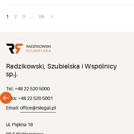
Nawigacja
1
2
3
…
59
po
wpisach
Radzikowski, Szubielska i Wspólnicy
sp.j.
Tel. +48 22 520 5000
Faks: +48 22 520 5001
Email:
office@rslegal.pl
ul. Piękna 18